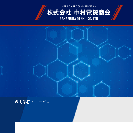
Skip
Skip
to
to
the
the
content
Navigation
HOME
サービス