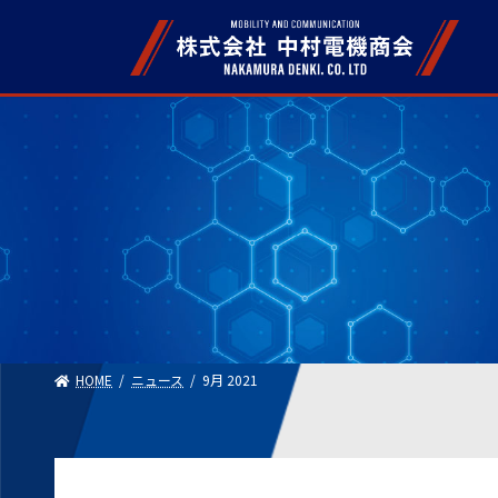
Skip
Skip
to
to
the
the
content
Navigation
HOME
ニュース
9月 2021