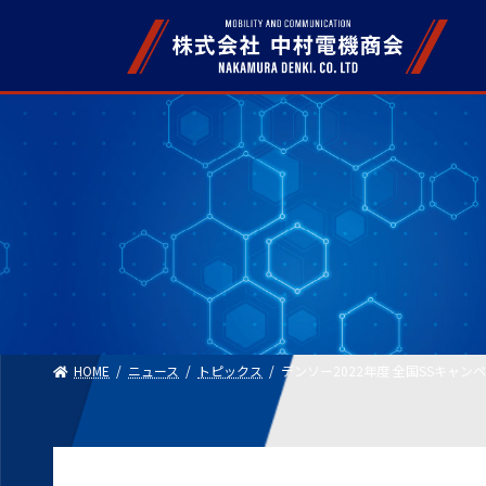
Skip
Skip
to
to
the
the
content
Navigation
HOME
ニュース
トピックス
デンソー2022年度 全国SSキャ