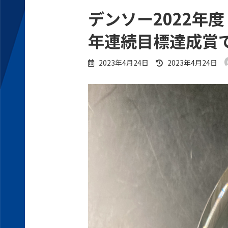
デンソー2022年度
年連続目標達成賞
Last
2023年4月24日
2023年4月24日
updated
: