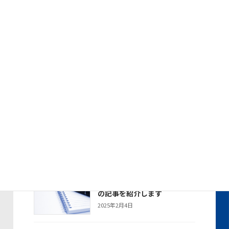
6月１０日に行われたデンソー
トピックス
ダイアグマイスター授与式
に、名東営業所所長が出席し
ました。
2025年6月17日
デンソー2024年度 年間SS優
トピックス
秀賞で表彰されました
2025年4月21日
デンソー2024年度 全国SSキ
トピックス
ャンペーンにて年間総合第2位
で表彰されました
2025年4月21日
新聞・雑誌に掲載された当社
お知らせ
の記事を紹介します
2025年2月4日