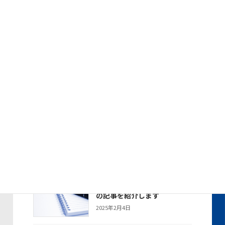
6月１０日に行われたデンソー
トピックス
ダイアグマイスター授与式
に、名東営業所所長が出席し
ました。
2025年6月17日
デンソー2024年度 年間SS優
トピックス
秀賞で表彰されました
2025年4月21日
デンソー2024年度 全国SSキ
トピックス
ャンペーンにて年間総合第2位
で表彰されました
2025年4月21日
新聞・雑誌に掲載された当社
お知らせ
の記事を紹介します
2025年2月4日